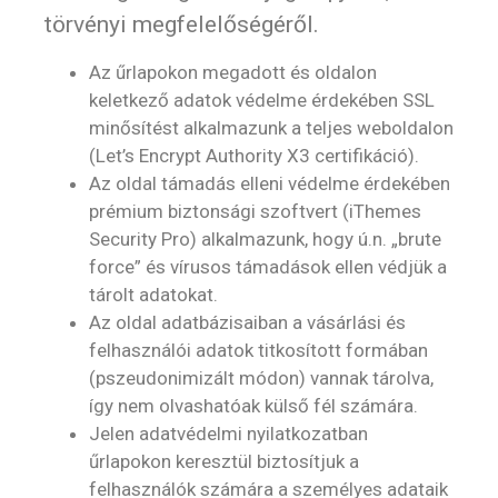
törvényi megfelelőségéről.
Az űrlapokon megadott és oldalon
keletkező adatok védelme érdekében SSL
minősítést alkalmazunk a teljes weboldalon
(Let’s Encrypt Authority X3 certifikáció).
Az oldal támadás elleni védelme érdekében
prémium biztonsági szoftvert (iThemes
Security Pro) alkalmazunk, hogy ú.n. „brute
force” és vírusos támadások ellen védjük a
tárolt adatokat.
Az oldal adatbázisaiban a vásárlási és
felhasználói adatok titkosított formában
(pszeudonimizált módon) vannak tárolva,
így nem olvashatóak külső fél számára.
Jelen adatvédelmi nyilatkozatban
űrlapokon keresztül biztosítjuk a
felhasználók számára a személyes adataik