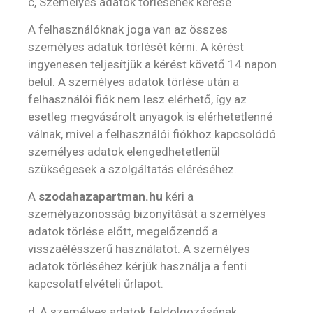
c, Személyes adatok törlésének kérése
A felhasználóknak joga van az összes
személyes adatuk törlését kérni. A kérést
ingyenesen teljesítjük a kérést követő 14 napon
belül. A személyes adatok törlése után a
felhasználói fiók nem lesz elérhető, így az
esetleg megvásárolt anyagok is elérhetetlenné
válnak, mivel a felhasználói fiókhoz kapcsolódó
személyes adatok elengedhetetlenül
szükségesek a szolgáltatás eléréséhez.
A
szodahazapartman.hu
kéri a
személyazonosság bizonyítását a személyes
adatok törlése előtt, megelőzendő a
visszaélésszerű használatot. A személyes
adatok törléséhez kérjük használja a fenti
kapcsolatfelvételi űrlapot.
d, A személyes adatok feldolgozásának