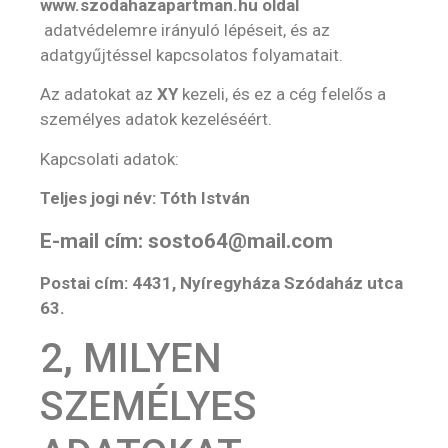
www.
szodahazapartman.hu oldal
adatvédelemre irányuló lépéseit, és az
adatgyűjtéssel kapcsolatos folyamatait.
Az adatokat az
XY
kezeli, és ez a cég felelős a
személyes adatok kezeléséért.
Kapcsolati adatok:
Teljes jogi név: Tóth István
E-mail cím: sosto64@mail.com
Postai cím: 4431, Nyíregyháza Szódaház utca
63.
2, MILYEN
SZEMÉLYES