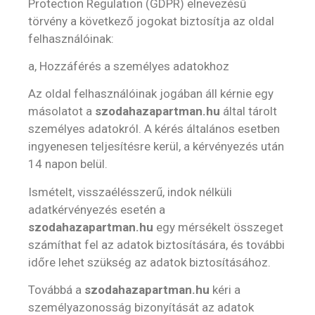
Protection Regulation (GDPR) elnevezésű
törvény a következő jogokat biztosítja az oldal
felhasználóinak:
a, Hozzáférés a személyes adatokhoz
Az oldal felhasználóinak jogában áll kérnie egy
másolatot a
szodahazapartman.hu
által tárolt
személyes adatokról. A kérés általános esetben
ingyenesen teljesítésre kerül, a kérvényezés után
14 napon belül.
Ismételt, visszaélésszerű, indok nélküli
adatkérvényezés esetén a
szodahazapartman.hu
egy mérsékelt összeget
számíthat fel az adatok biztosítására, és további
időre lehet szükség az adatok biztosításához.
Továbbá a
szodahazapartman.hu
kéri a
személyazonosság bizonyítását az adatok