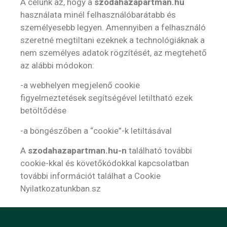
A célunk az, hogy a
szodahazapartman.hu
használata minél felhasználóbarátabb és
személyesebb legyen. Amennyiben a felhasználó
szeretné megtiltani ezeknek a technológiáknak a
nem személyes adatok rögzítését, az megtehető
az alábbi módokon:
-a webhelyen megjelenő cookie
figyelmeztetések segítségével letiltható ezek
betöltődése
-a böngészőben a “cookie”-k letiltásával
A
szodahazapartman.hu
-n
található további
cookie-kkal és követőkódokkal kapcsolatban
további információt találhat a Cookie
Nyilatkozatunkban.sz