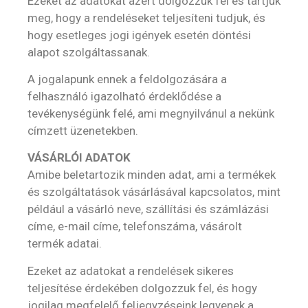
Ezeket az adatokat azért dolgozzuk fel és tartjuk
meg, hogy a rendeléseket teljesíteni tudjuk, és
hogy esetleges jogi igények esetén döntési
alapot szolgáltassanak.
A jogalapunk ennek a feldolgozására a
felhasználó igazolható érdeklődése a
tevékenységünk felé, ami megnyilvánul a nekünk
címzett üzenetekben.
VÁSÁRLÓI ADATOK
Amibe beletartozik minden adat, ami a termékek
és szolgáltatások vásárlásával kapcsolatos, mint
például a vásárló neve, szállítási és számlázási
címe, e-mail címe, telefonszáma, vásárolt
termék adatai.
Ezeket az adatokat a rendelések sikeres
teljesítése érdekében dolgozzuk fel, és hogy
jogilag megfelelő feljegyzéseink legyenek a